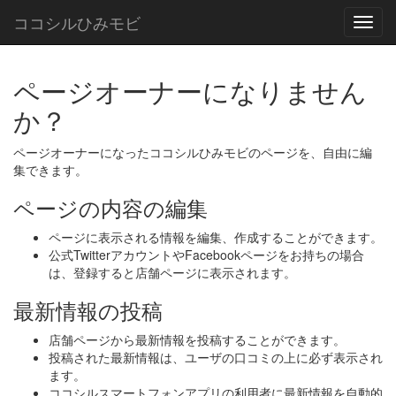
ココシルひみモビ
T
o
g
g
ページオーナーになりません
l
か？
e
n
a
ページオーナーになったココシルひみモビのページを、自由に編
v
集できます。
i
ページの内容の編集
g
a
t
ページに表示される情報を編集、作成することができます。
i
公式TwitterアカウントやFacebookページをお持ちの場合
o
は、登録すると店舗ページに表示されます。
n
最新情報の投稿
店舗ページから最新情報を投稿することができます。
投稿された最新情報は、ユーザの口コミの上に必ず表示され
ます。
ココシルスマートフォンアプリの利用者に最新情報を自動的